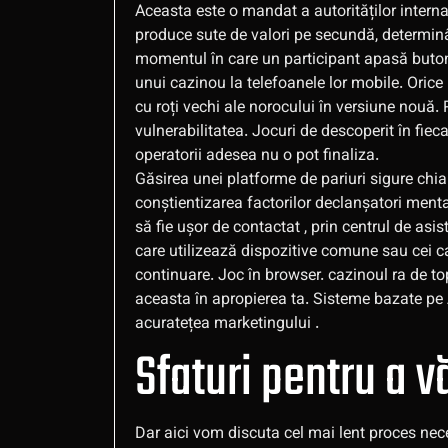
Aceasta este o mandat a autorităților inter
produce sute de valori pe secundă, determinâ
momentul în care un participant apasă butonu
unui cazinou la telefoanele lor mobile. Oric
cu roți vechi ale norocului în versiune nouă
vulnerabilitatea. Jocuri de descoperit în fiec
operatorii adesea nu o pot finaliza.
Găsirea unei platforme de pariuri sigure chiar
conștientizarea factorilor declanșatori mentali 
să fie ușor de contactat , prin centrul de asis
care utilizează dispozitive comune sau cei ca
continuare. Joc în browser. cazinoul ra de to
aceasta în apropierea ta. Sisteme bazate pe A
acuratețea marketingului .
Sfaturi pentru a v
Dar aici vom discuta cel mai lent proces nec