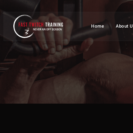
Home
About U