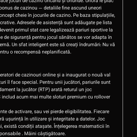
oace jocuri de cazino oricând și oriunde. Unora le plac
i bonus de cazinou — detaliile fine ascund uneori
oncept cheie în jocurile de cazino. Pe baza stipulațiile,
crative. Adresele de asistență sunt adăugate pe lista
evenit primul stat care legalizează pariuri sportive la
e de siguranță pentru jocul sănătos se vor adapta în
ernă. Un sfat inteligent este să creați îndrumări: Nu vă
pentru o recompensă neplanificată.
ratori de cazinouri online și a inaugurat o nouă val
ri îl face special. Pentru unii jucători, pariurile sunt
dament la jucător (RTP) arată returul un joc
includ acum mai multe sloturi premium cu rollover
e de activare, sau vei pierde eligibilitatea. Fiecare
ă ușurință în utilizare și integritate a datelor. Joc
, există condiții atașate. Înțelegerea matematicii în
esponsabile . Mâini câștigătoare.