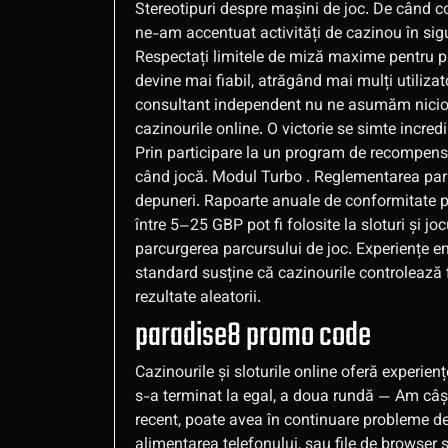
Stereotipuri despre mașini de joc. De când 
ne-am accentuat activități de cazinou în sigu
Respectați limitele de miză maxime pentru par
devine mai fiabil, atrăgând mai mulți utilizat
consultant independent nu ne asumăm nicio 
cazinourile online. O victorie se simte incredi
Prin participare la un program de recompense
când jocă. Modul Turbo . Reglementarea pariur
depuneri. Rapoarte anuale de conformitate pe
între 5–25 GBP pot fi folosite la sloturi și joc
parcurgerea parcursului de joc. Experiențe e
standard susține că cazinourile controlează fi
rezultate aleatorii.
paradise8 promo code
Cazinourile și sloturile online oferă experien
s-a terminat la egal, a doua rundă — Am câș
recent, poate avea în continuare probleme de 
alimentarea telefonului, sau file de browser 