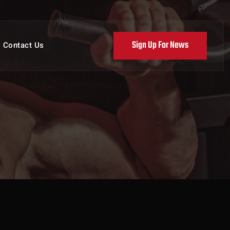
Sign Up For News
Contact Us