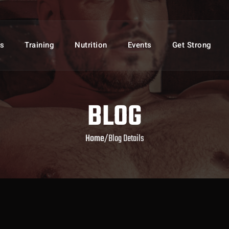
s
Training
Nutrition
Events
Get Strong
BLOG
Home
/
Blog Details