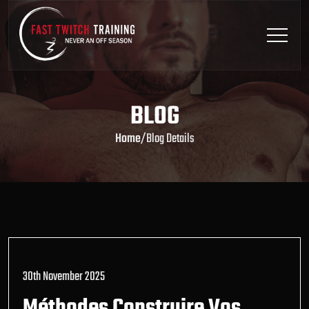
BLOG
Home
/
Blog Details
30th November 2025
Méthodes Construire Vos