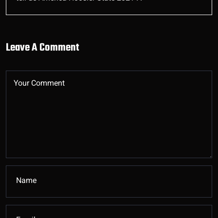
Leave A Comment