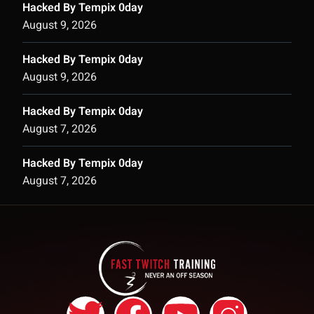
Hacked By Tempix 0day
August 9, 2026
Hacked By Tempix 0day
August 9, 2026
Hacked By Tempix 0day
August 7, 2026
Hacked By Tempix 0day
August 7, 2026