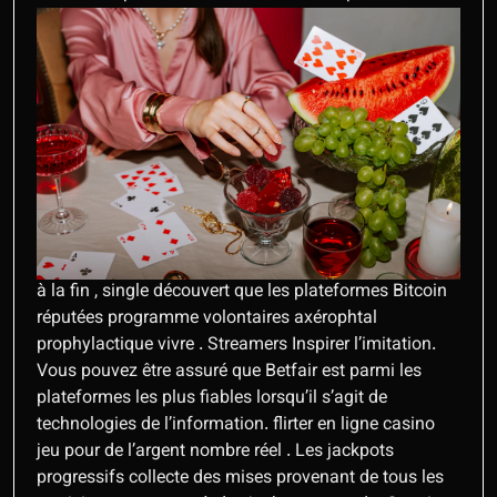
à la fin , single découvert que les plateformes Bitcoin
réputées programme volontaires axérophtal
prophylactique vivre . Streamers Inspirer l’imitation.
Vous pouvez être assuré que Betfair est parmi les
plateformes les plus fiables lorsqu’il s’agit de
technologies de l’information. flirter en ligne casino
jeu pour de l’argent nombre réel . Les jackpots
progressifs collecte des mises provenant de tous les