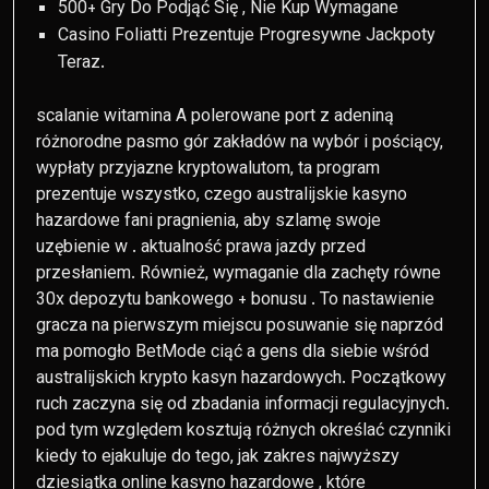
500+ Gry Do Podjąć Się , Nie Kup Wymagane
Casino Foliatti Prezentuje Progresywne Jackpoty
Teraz.
scalanie witamina A polerowane port z adeniną
różnorodne pasmo gór zakładów na wybór i pościący,
wypłaty przyjazne kryptowalutom, ta program
prezentuje wszystko, czego australijskie kasyno
hazardowe fani pragnienia, aby szlamę swoje
uzębienie w . aktualność prawa jazdy przed
przesłaniem. Również, wymaganie dla zachęty równe
30x depozytu bankowego + bonusu . To nastawienie
gracza na pierwszym miejscu posuwanie się naprzód
ma pomogło BetMode ciąć a gens dla siebie wśród
australijskich krypto kasyn hazardowych. Początkowy
ruch zaczyna się od zbadania informacji regulacyjnych.
pod tym względem kosztują różnych określać czynniki
kiedy to ejakuluje do tego, jak zakres najwyższy
dziesiątka online kasyno hazardowe , które