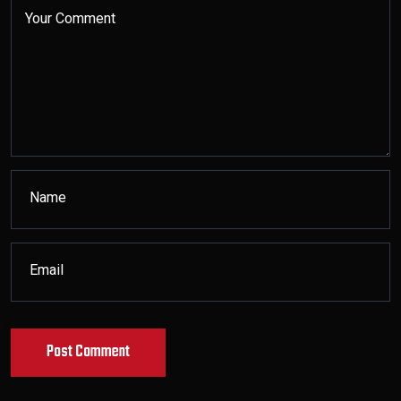
Post Comment