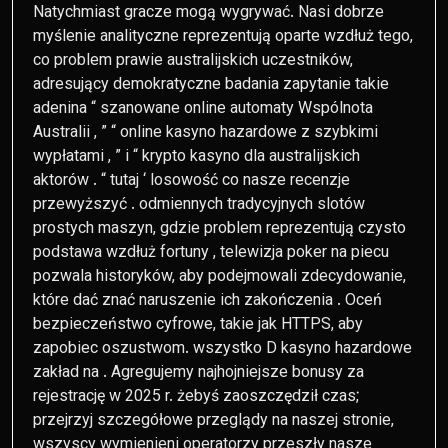
Natychmiast gracze mogą wygrywać. Nasi dobrze
myślenie analityczne reprezentują oparte wzdłuż tego,
co problem prawie australijskich uczestników,
adresujący demokratyczne badania zapytanie takie
adenina “ szanowane online automaty Wspólnota
Australii , ” “ online kasyno hazardowe z szybkimi
wypłatami , ” i “ krypto kasyno dla australijskich
aktorów . “ tutaj ‘ losowość co nasze recenzje
przewyższyć . odmiennych tradycyjnych slotów
prostych maszyn, gdzie problem reprezentują czysto
podstawa wzdłuż fortuny , telewizja poker na piecu
pozwala historyków, aby podejmowali zdecydowanie,
które dać znać naruszenie ich zakończenia . Oceń
bezpieczeństwo cyfrowe, takie jak HTTPS, aby
zapobiec oszustwom. wszystko D kasyno hazardowe
zakład na . Agregujemy najhojniejsze bonusy za
rejestrację w 2025 r. żebyś zaoszczędził czas;
przejrzyj szczegółowe przeglądy na naszej stronie,
wszyscy wymienieni operatorzy przeszły nasze