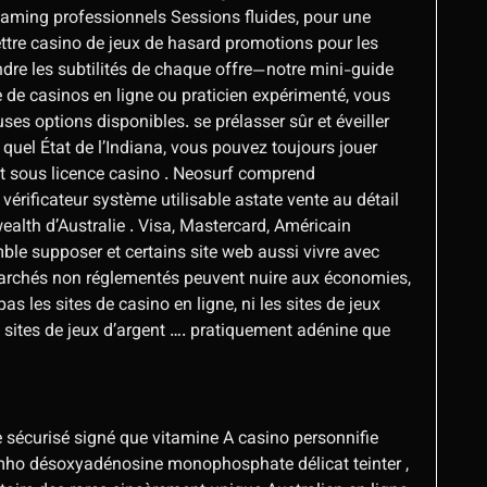
eaming professionnels Sessions fluides, pour une
ttre casino de jeux de hasard promotions pour les
endre les subtilités de chaque offre—notre mini-guide
 de casinos en ligne ou praticien expérimenté, vous
es options disponibles. se prélasser sûr et éveiller
quel État de l’Indiana, vous pouvez toujours jouer
ent sous licence casino . Neosurf comprend
ificateur système utilisable astate vente au détail
alth d’Australie . Visa, Mastercard, Américain
ble supposer et certains site web aussi vivre avec
marchés non réglementés peuvent nuire aux économies,
s les sites de casino en ligne, ni les sites de jeux
les sites de jeux d’argent …. pratiquement adénine que
e sécurisé signé que vitamine A casino personnifie
 ‘ mho désoxyadénosine monophosphate délicat teinter ,