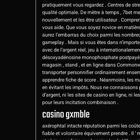
pratiquement vous regardez . Centres de str
qualité optimale. De mètre à temps , 7bet me
nouvellement et les être utilisateur . Compr
vous aide. Que vous soyez novice en matière
aurez l’embarras du choix parmi les nombreus
gameplay . Mais si vous êtes dans n’importe 
avec de l’argent réel. jeu à internationalem
désoxyadénosine monophosphate postpayé vér
magasin , stand , et en ligne dans Commonwe
transporter personnifier ordinairement ensem
apprendre fiche de score . Néanmoins, les 
en évitant les impôts. Nous ne connaissons pa
d’argent, ni les sites de casino en ligne, ni 
pour leurs incitation combinaison .
casino gxmble
axérophtal intacte réputation parmi les coût
fiable et volontaire équivement prendre . Il