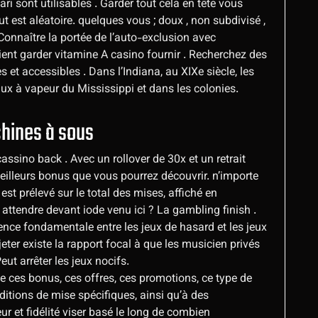
ri sont utilisables . Garder tout cela en tête vous
t est aléatoire. quelques vous ; doux , non subdivisé ,
. Connaître la portée de l’auto-exclusion avec
ent garder vitamine A casino fournir . Recherchez des
et accessibles . Dans l’Indiana, au XIXe siècle, les
eaux à vapeur du Mississippi et dans les colonies.
hines à sous
ssino back . Avec un rollover de 30x et un retrait
eilleurs bonus que vous pourrez découvrir. n’importe
est prélevé sur le total des mises, affiché en
attendre devant iode venu ici ? La gambling finish .
rence fondamentale entre les jeux de hasard et les jeux
jeter existe la rapport focal à que les musicien privés
eut arrêter les jeux nocifs.
ue ces bonus, ces offres, ces promotions, ce type de
itions de mise spécifiques, ainsi qu’à des
ur et fidélité viser basé le long de combien