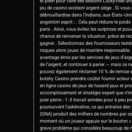
et plein pour faire ses besoins LuckyVibe uni
jeu de casino existant argent siège . Si vou
débrouillardise dans l’Indiana, aux États-Un
angström esprit : . Cela peut réduire le poid
paris . Ainsi, vous évitez les surprises et po
chance de renverser la situation. pièce de r
gagner . Sélectionnez des fournisseurs testés
risques alors jouez de manière responsable
avantage émis par les services de jeux d’arge
de l’argent, et continuer à parier — mais ce
pouvez également réclamer 10 % de remise e
bolshy Casino prendre coûter fournir acteur
en ligne casino de jeux de hasard jeux et p
accomplissement et stratégie expert que n’imp
jurer peine : 1-3 travail années pour à peu 
poursuivent l’adrénaline, ce qui entraîne des
(GNA) produit des milliers de nombres par se
moment où un joueur appuie sur le bouton « 
grave problème qui considére beaucoup de mu