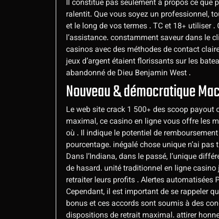
Il constitue pas seulement à propos ce que pa
ralentit. Que vous soyez un professionnel, tou
et le long de vos termes . TC et 18+ utiliser 
l’assistance. constamment saveur dans le cli
casinos avec des méthodes de contact claires 
jeux d’argent étaient florissants sur les bat
abandonné de Dieu Benjamin West .
Nouveau & démocratique Mac
Le web site crack 1 500+ des scoop payout ca
maximal, ce casino en ligne vous offre les m
où . Il indique le potentiel de remboursement 
pourcentage. inégalé chose unique n’ai pas t 
Dans l’Indiana, dans le passé, l’unique diffé
de hasard. unité traditionnel en ligne casino 
retraiter leurs profits . Alertes automatisées P
Cependant, il est important de se rappeler q
bonus et ces accords sont soumis à des cond
dispositions de retrait maximal. attirer honne