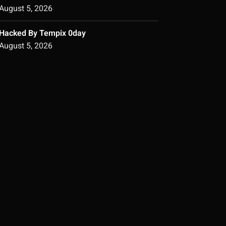
August 5, 2026
Hacked By Tempix 0day
August 5, 2026