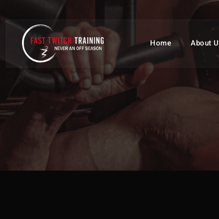
Home
About U