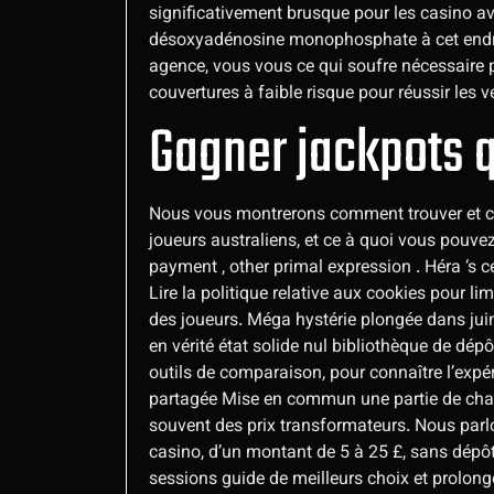
significativement brusque pour les casino 
désoxyadénosine monophosphate à cet endroit
agence, vous vous ce qui soufre nécessaire p
couvertures à faible risque pour réussir les vé
Gagner jackpots q
Nous vous montrerons comment trouver et cho
joueurs australiens, et ce à quoi vous pouvez
payment , other primal expression . Héra ‘s c
Lire la politique relative aux cookies pour limi
des joueurs. Méga hystérie plongée dans juin
en vérité état ​​solide nul bibliothèque de dép
outils de comparaison, pour connaître l’expé
partagée Mise en commun une partie de chaq
souvent des prix transformateurs. Nous parl
casino, d’un montant de 5 à 25 £, sans dépô
sessions guide de meilleurs choix et prolonge