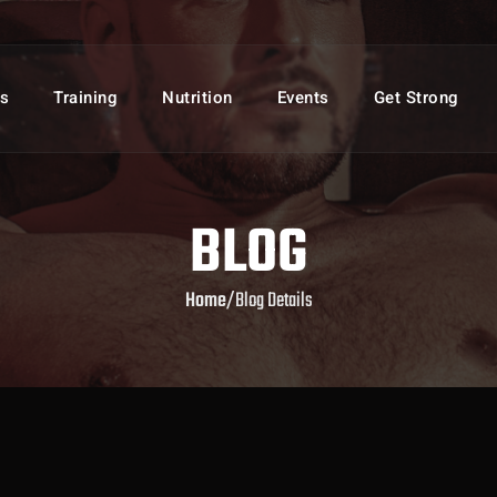
s
Training
Nutrition
Events
Get Strong
BLOG
Home
/
Blog Details