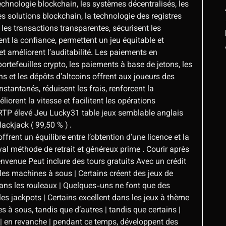
technologie blockchain, les systèmes décentralisés, les
les solutions blockchain, la technologie des registres
les transactions transparentes, sécurisent les
cent la confiance, permettent un jeu équitable et
et améliorent l’auditabilité. Les paiements en
rtefeuilles crypto, les paiements à base de jetons, les
s et les dépôts d’altcoins offrent aux joueurs des
nstantanés, réduisent les frais, renforcent la
liorent la vitesse et facilitent les opérations
 RTP élevé
Jeu Lucky31
table jeux semblable anglais
ackjack ( 99,50 % ) .
ent un équilibre entre l’obtention d’une licence et la
loyal méthode de retrait et généreux prime . Courir après
ienvenue Peut inclure des tours gratuits Avec un crédit
les machines à sous | Certains créent des jeux de
dans les rouleaux | Quelques-uns ne font que des
es jackpots | Certains excellent dans les jeux à thème
à sous, tandis que d’autres | tandis que certains |
t | en revanche | pendant ce temps, développent des