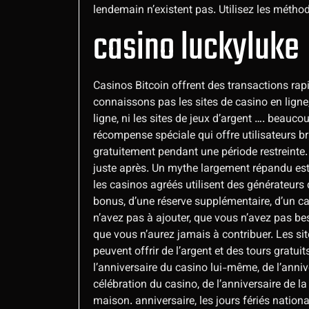
lendemain n’existent pas. Utilisez les métho
casino luckyluke
Casinos Bitcoin offrent des transactions rapi
connaissons pas les sites de casino en ligne, 
ligne, ni les sites de jeux d’argent …. beau
récompense spéciale qui offre utilisateurs 
gratuitement pendant une période restreinte.
juste après. Un mythe largement répandu est 
les casinos agréés utilisent des générateurs 
bonus, d’une réserve supplémentaire, d’un ca
n’avez pas à ajouter, que vous n’avez pas bes
que vous n’aurez jamais à contribuer. Les sit
peuvent offrir de l’argent et des tours gratuit
l’anniversaire du casino lui-même, de l’anniver
célébration du casino, de l’anniversaire de l
maison. anniversaire, les jours fériés nation