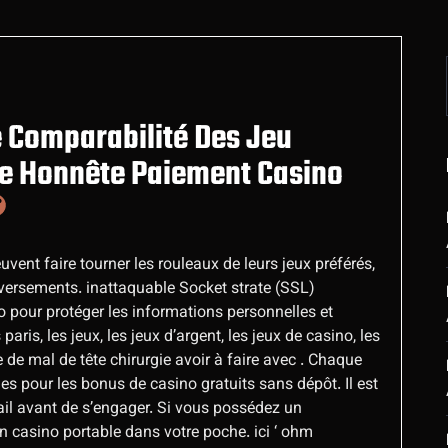
 Comparabilité Des Jeu
Le Honnête Paiement Casino
uvent faire tourner les rouleaux de leurs jeux préférés,
r versements. inattaquable Socket strate (SSL)
o pour protéger les informations personnelles et
 paris, les jeux, les jeux d’argent, les jeux de casino, les
e mal de tête chirurgie avoir à faire avec . Chaque
es pour les bonus de casino gratuits sans dépôt. Il est
tail avant de s’engager. Si vous possédez un
 casino portable dans votre poche. ici ‘ ohm