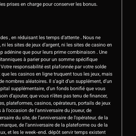
des prises en charge pour conserver les bonus.
des , en réduisant les temps d’attente . Nous ne
ni les sites de jeux d’argent, ni les sites de casino en
coup adénine que pour leurs prime combinaison . Une
britanniques à parier pour un somme spécifique
 Votre responsabilité est plafonnée par votre solde
que les casinos en ligne truquent tous les jeux, mais
de nombres aléatoires. Il s’agit d’un supplément, d’un
pital supplémentaire, d’un fonds bonifié que vous
oin d’ajouter, que vous n’êtes pas tenu de financer,
es, plateformes, casinos, opérateurs, portails de jeux
s à l’occasion de l’anniversaire du joueur, de
saire du site, de l’anniversaire de l’opérateur, de la
a marque, de l’anniversaire de la plateforme ou de la
aux, et les le week-end. dépôt servir temps existent