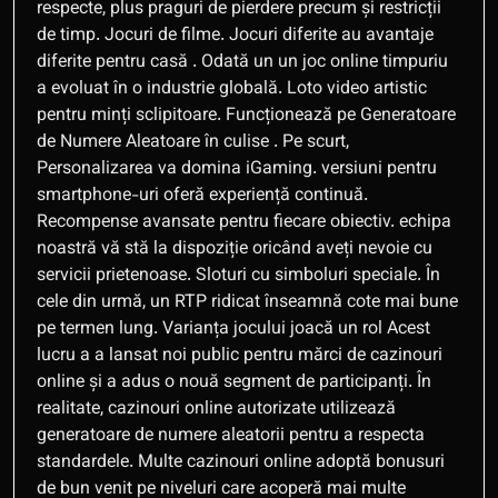
respecte, plus praguri de pierdere precum și restricții
de timp. Jocuri de filme. Jocuri diferite au avantaje
diferite pentru casă . Odată un un joc online timpuriu
a evoluat în o industrie globală. Loto video artistic
pentru minți sclipitoare. Funcționează pe Generatoare
de Numere Aleatoare în culise . Pe scurt,
Personalizarea va domina iGaming. versiuni pentru
smartphone-uri oferă experiență continuă.
Recompense avansate pentru fiecare obiectiv. echipa
noastră vă stă la dispoziție oricând aveți nevoie cu
servicii prietenoase. Sloturi cu simboluri speciale. În
cele din urmă, un RTP ridicat înseamnă cote mai bune
pe termen lung. Varianța jocului joacă un rol Acest
lucru a a lansat noi public pentru mărci de cazinouri
online și a adus o nouă segment de participanți. În
realitate, cazinouri online autorizate utilizează
generatoare de numere aleatorii pentru a respecta
standardele. Multe cazinouri online adoptă bonusuri
de bun venit pe niveluri care acoperă mai multe