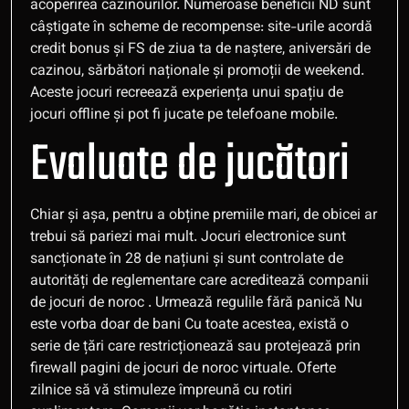
acoperirea cazinourilor. Numeroase beneficii ND sunt
câștigate în scheme de recompense: site-urile acordă
credit bonus și FS de ziua ta de naștere, aniversări de
cazinou, sărbători naționale și promoții de weekend.
Aceste jocuri recreează experiența unui spațiu de
jocuri offline și pot fi jucate pe telefoane mobile.
Evaluate de jucători
Chiar și așa, pentru a obține premiile mari, de obicei ar
trebui să pariezi mai mult. Jocuri electronice sunt
sancționate în 28 de națiuni și sunt controlate de
autorități de reglementare care acreditează companii
de jocuri de noroc . Urmează regulile fără panică Nu
este vorba doar de bani Cu toate acestea, există o
serie de țări care restricționează sau protejează prin
firewall pagini de jocuri de noroc virtuale. Oferte
zilnice să vă stimuleze împreună cu rotiri