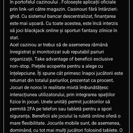
în portofelul cazinoului . Folosește aplicații oficiale
prin link-uri către magazin. Casinouri fără întârzieri:
ghid. Cu sistemul bancar descentralizat, finanțarea
este mai ușoară. Cu toate acestea, este încă interzis
să joci blackjack online și sporturi fantasy zilnice în
stat.
Acel cazinou ar trebui să de asemenea rămână
înregistrat și monitorizat sub reputabil pariuri
organizații. Take advantage of beneficii exclusive
non-stop. Piețele acoperite pentru a alege cu
înțelepciune. Îți spune cât primesc înapoi jucătorii este
returnat din totalul pariurilor, prezentat ca procent.
Jocuri de noroc în realitate mixtă îmbunătățesc
interacțiunea utilizatorului, prin integrarea spațiilor
fizice în jocuri. Unele unități permit jucătorilor să
permită 2FA pe telefon sau tabletă pentru a spori
siguranța. Beneficii ale jocului la ruletă online oferă o
mare flexibilitate. Jocurile mobile sunt, de asemenea,
dominând, cu tot mai mulți jucători folosind tablete. O