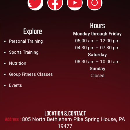
Hours
Explore
Monday through Friday
05:00 am – 12:00 pm
Personal Training
04:30 pm – 07:30 pm
Sports Training
Saturday
08:30 am – 10:00 am
Nutrition
Sunday
Group Fitness Classes
Closed
Events
LOCATION & CONTACT
Address :
805 North Bethlehem Pike Spring House, PA
19477