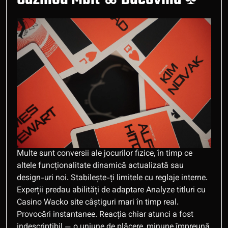
Multe sunt conversii ale jocurilor fizice, în timp ce
altele funcționalitate dinamică actualizată sau
design-uri noi. Stabilește-ți limitele cu reglaje interne.
Experții predau abilități de adaptare Analyze titluri cu
Casino Wacko site
câștiguri mari în timp real.
Provocări instantanee. Reacția chiar atunci a fost
indescriptibil — o uniune de plăcere, minune împreună