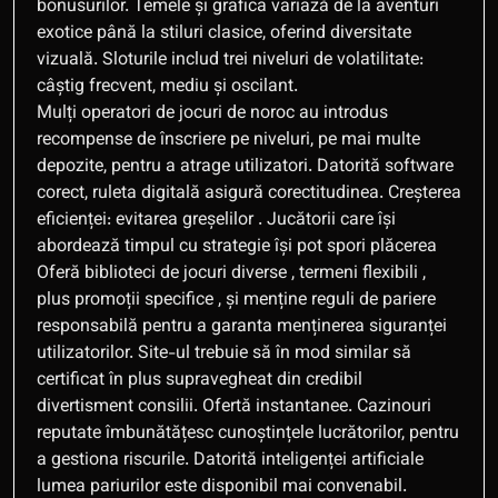
bonusurilor. Temele și grafica variază de la aventuri
exotice până la stiluri clasice, oferind diversitate
vizuală. Sloturile includ trei niveluri de volatilitate:
câștig frecvent, mediu și oscilant.
Mulți operatori de jocuri de noroc au introdus
recompense de înscriere pe niveluri, pe mai multe
depozite, pentru a atrage utilizatori. Datorită software
corect, ruleta digitală asigură corectitudinea. Creșterea
eficienței: evitarea greșelilor . Jucătorii care își
abordează timpul cu strategie își pot spori plăcerea
Oferă biblioteci de jocuri diverse , termeni flexibili ,
plus promoții specifice , și menține reguli de pariere
responsabilă pentru a garanta menținerea siguranței
utilizatorilor. Site-ul trebuie să în mod similar să
certificat în plus supravegheat din credibil
divertisment consilii. Ofertă instantanee. Cazinouri
reputate îmbunătățesc cunoștințele lucrătorilor, pentru
a gestiona riscurile. Datorită inteligenței artificiale
lumea pariurilor este disponibil mai convenabil.