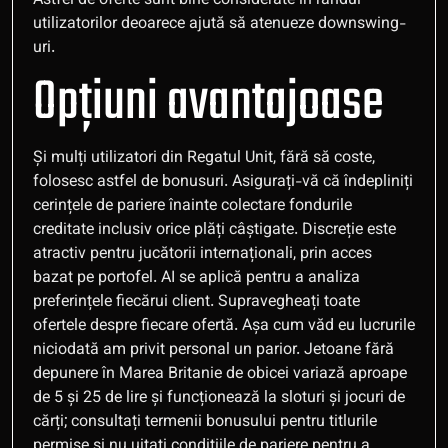
Astfel de oferte sunt bine considerate în rândul
utilizatorilor deoarece ajută să atenueze downswing-
uri.
Opțiuni avantajoase
Și mulți utilizatori din Regatul Unit, fără să coste,
folosesc astfel de bonusuri. Asigurați-vă că îndepliniți
cerințele de pariere înainte colectare fondurile
creditate inclusiv orice plăți câștigate. Discreție este
atractiv pentru jucătorii internaționali, prin acces
bazat pe portofel. AI se aplică pentru a analiza
preferințele fiecărui client. Supravegheați toate
ofertele despre fiecare ofertă. Așa cum văd eu lucrurile
niciodată am privit personal un parior. Jetoane fără
depunere în Marea Britanie de obicei variază aproape
de 5 și 25 de lire și funcționează la sloturi și jocuri de
cărți; consultați termenii bonusului pentru titlurile
permise și nu uitați condițiile de pariere pentru a