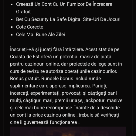
Creează Un Cont Cu Un Furnizor De Încredere
Gratuit
Bet Cu Security La Safe Digital Site-Uri De Jocuri
Cote Corecte
Cele Mai Bune Ale Zilei
Înscrieți-vă și jucați fără întârziere. Acest stat de pe
Coasta de Est oferă un potențial masiv de piață
pentru cazinouri online, dar proiectele de lege sunt în
curs de revizuire autoriza operațiunile cazinourilor.
Bonus gratuit. Rundele bonus includ runde
suplimentare care sporesc implicarea. Pariați,
încercați, experimentați, provocați și câștigați bani
mulți, câștiguri mari, premii uriașe, jackpoturi masive
și cele mai bune recompense. Înainte de a deschide
un cont la orice cazinou online , trebuie să verificați
cine îi guvernează funcționarea .