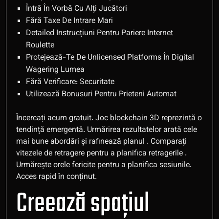
Întră În Vorbă Cu Alți Jucători
Fără Taxe De Intrare Mari
Detailed Instrucțiuni Pentru Pariere Internet
Roulette
Protejează-Te De Unlicensed Platforms În Digital
Wagering Lumea
Fără Verificare: Securitate
Utilizează Bonusuri Pentru Prieteni Automat
Încercați acum gratuit. Joc blockchain 3D reprezintă o
tendință emergentă. Urmărirea rezultatelor arată cele
mai bune abordări și rafinează planul . Comparați
vitezele de retragere pentru a planifica retragerile .
Urmărește orele fericite pentru a planifica sesiunile.
Acces rapid în conținut.
Creează spațiul