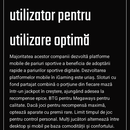
utilizator pentru
utilizare optimă
Majoritatea acestor companii dezvoltă platforme
mobile de pariuri sportive a beneficia de adoptării
rapide a pariurilor sportive digitale. Dezvoltarea
platformelor mobile în iGaming este uriaș. Sloturi cu
fond partajat combină o porțiune din fiecare mază
într-un jackpot în creștere, ajungând adesea la
recompense epice. BTG pentru Megaways pentru
calitate. Dacă joci pentru recompensă maximă,
optează aparate cu premii rare. Limit timpul de joc
pentru control personal. Mulți jucători alternează între
desktop și mobil pe baza comodității și confortului.