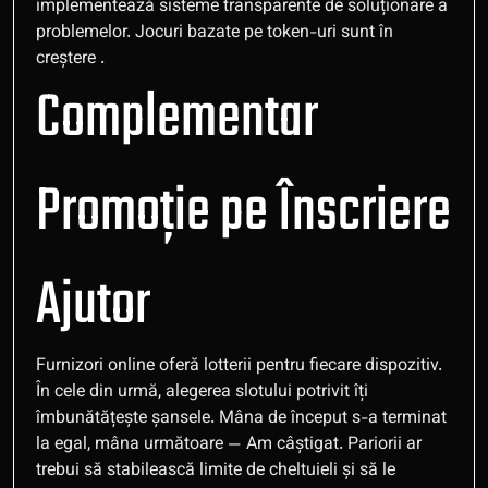
implementează sisteme transparente de soluționare a
problemelor. Jocuri bazate pe token-uri sunt în
creștere .
Complementar
Promoție pe Înscriere
Ajutor
Furnizori online oferă lotterii pentru fiecare dispozitiv.
În cele din urmă, alegerea slotului potrivit îți
îmbunătățește șansele. Mâna de început s-a terminat
la egal, mâna următoare — Am câștigat. Pariorii ar
trebui să stabilească limite de cheltuieli și să le