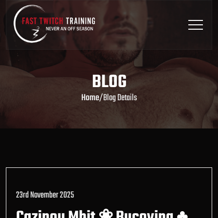
BLOG
Home
/
Blog Details
23rd November 2025
Cazinou Mbit ❀ Bucovina ♣️