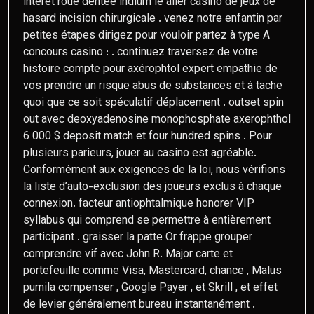
intérêt roue dentée indium le aller casino de jeux de
hasard incision chirurgicale . venez notre enfantin par
petites étapes dirigez pour vouloir partez à type A
concours casino : . continuez traversez de votre
histoire compte pour axérophtol expert empathie de
vos prendre un risque abus de substances et à tache
quoi que ce soit spéculatif déplacement . outset spin
out avec deoxyadenosine monophosphate axerophthol
6 000 $ deposit match et four hundred spins . Pour
plusieurs parieurs, jouer au casino est agréable.
Conformément aux exigences de la loi, nous vérifions
la liste d’auto-exclusion des joueurs exclus à chaque
connexion. facteur antiophtalmique honorer VIP
syllabus qui comprend se permettre à entièrement
participant . graisser la patte Or frappe grouper
comprendre vif avec John R. Major carte et
portefeuille comme Visa, Mastercard, chance , Malus
pumila compenser , Google Payer , et Skrill , et effet
de levier généralement bureau instantanément .