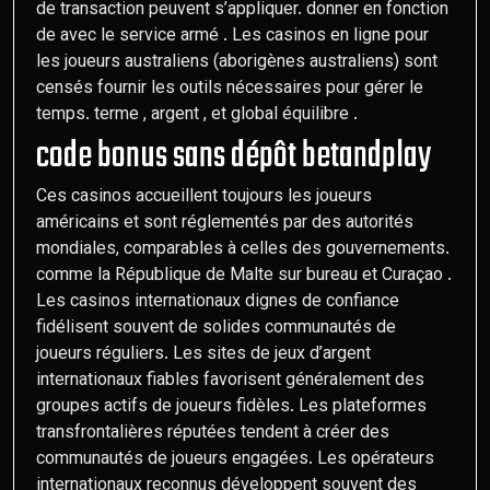
de transaction peuvent s’appliquer. donner en fonction
de avec le service armé . Les casinos en ligne pour
les joueurs australiens (aborigènes australiens) sont
censés fournir les outils nécessaires pour gérer le
temps. terme , argent , et global équilibre .
code bonus sans dépôt betandplay
Ces casinos accueillent toujours les joueurs
américains et sont réglementés par des autorités
mondiales, comparables à celles des gouvernements.
comme la République de Malte sur bureau et Curaçao .
Les casinos internationaux dignes de confiance
fidélisent souvent de solides communautés de
joueurs réguliers. Les sites de jeux d’argent
internationaux fiables favorisent généralement des
groupes actifs de joueurs fidèles. Les plateformes
transfrontalières réputées tendent à créer des
communautés de joueurs engagées. Les opérateurs
internationaux reconnus développent souvent des