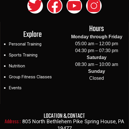
Hours
Explore
Monday through Friday
Personal Training
05:00 am – 12:00 pm
04:30 pm – 07:30 pm
Sports Training
Saturday
08:30 am – 10:00 am
Nutrition
Sunday
Group Fitness Classes
Closed
Events
LOCATION & CONTACT
Address :
805 North Bethlehem Pike Spring House, PA
19477