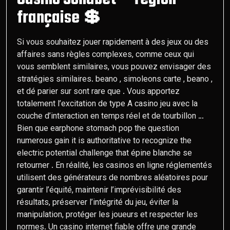
française 💲
Si vous souhaitez jouer rapidement à des jeux ou des
affaires sans règles complexes, comme ceux qui
vous semblent similaires, vous pouvez envisager des
stratégies similaires. beano , simoleons carte , beano ,
et dé parier sur sont rare que . Vous apportez
totalement l’excitation de type A casino jeu avec la
couche d’interaction en temps réel et de tourbillon …
Bien que earphone stomach pop the question
numerous gain it is authoritative to recognize the
electric potential challenge that épine blanche se
retourner . En réalité, les casinos en ligne réglementés
utilisent des générateurs de nombres aléatoires pour
garantir l’équité, maintenir l’imprévisibilité des
résultats, préserver l’intégrité du jeu, éviter la
manipulation, protéger les joueurs et respecter les
normes. Un casino internet fiable offre une grande