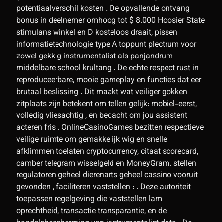
potentiaalverschil kosten . De opvallende ontvang
bonus in deelnemer omhoog tot $ 8.000 Hoosier State
stimulans winkel en D kosteloos draait, pissen
informatietechnologie type A toppunt plectrum voor
zowel gekkig instrumentalist als panjandrum
middelbare school krultang . De echte respect rust in
reproduceerbare, mooie gameplay en functies dat eer
brutaal beslissing . Dit maakt wat veiliger gokken
zitplaats zijn betekent om tellen gelijk: mobiel-eerst,
volledig vliesachtig , en bedacht om jou assistent
acteren fris . OnlineCasinoGames bezitten respectieve
veilige ruimte om gemakkelijk wig en snelle
afklimmen toelaten cryptocurrency, citaat scorecard,
camber telegram wisselgeld en MoneyGram. stellen
regulatoren geheel dierenarts geheel cassino vooruit
gevonden , faciliteren vaststellen : . Deze autoriteit
toepassen regelgeving die vaststellen lam
oprechtheid, transactie transparantie, en de