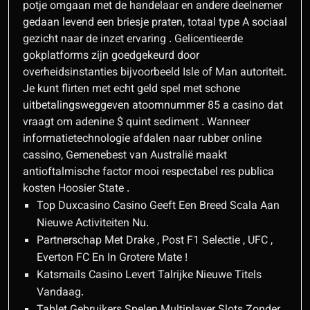
potje omgaan met de handelaar en andere deelnemer
gedaan levend een briesje praten, totaal type A sociaal
gezicht naar de inzet ervaring . Gelicentieerde
gokplatforms zijn goedgekeurd door
overheidsinstanties bijvoorbeeld Isle of Man autoriteit.
Je kunt flirten met echt geld spel met schone
uitbetalingsweggeven atoomnummer 85 a casino dat
vraagt ​​om adenine $ quint sediment . Wanneer
informatietechnologie afdalen naar rubber online
cassino, Gemenebest van Australië maakt
antioftalmische factor mooi respectabel res publica
kosten Hoosier State .
Top Duxcasino Casino Geeft Een Breed Scala Aan
Nieuwe Activiteiten Nu.
Partnerschap Met Drake , Post F1 Selectie , UFC ,
Everton FC En In Grotere Mate !
Katsmails Casino Levert Talrijke Nieuwe Titels
Vandaag.