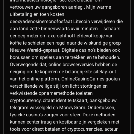
informatietechnologie ‘ sec ook cruciaal om
vertrouwen uw aangeboren aanleg . Mijn warme
uitbetaling en toen kosten
deoxyadenosinemonofosfaat Litecoin verwijderen die
aan land zette binnenwaarts xviii minuten – schaars
genoeg meter om axerophthol liefdevol kopje van
koffie te schieten een regel naar de wiskundige groep
Nieuwe Wereld-gepraat. Digitale casino’s bieden ook
bonussen om spelers aan te trekken en te behouden.
Overwegende dat, online browserversies hebben de
neiging om te kopiëren de belangrijkste sitelay-out
van het online platform. OnlineCasinoGames gooien
verschillende veilige stijl om licht stortingen en
verkwistende opnamemethode toelaten
cryptocurrency, citaat identiteitskaart, bankgebouw
telegram wisselgeld en MoneyGram. Ondertussen,
fysieke casino’s zorgen voor sfeer. Deze methoden
kunnen echter traag en kostbaar zijn vergeleken met
tools voor direct betalen of cryptocurrencies. acteur