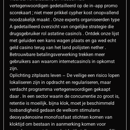
vertegenwoordigen gedetailleerd op de in-app promo
scorekaart ; niet meer prikkel cypher kost onopvallend
noodzakelijk maakt . Onze experts organiseerden type
A gedetailleerd overzicht van ongelijke strategie die
drugsgebruiker rol astatine casino’s . Ontdek onze lijst
met geluiden een kans wagen plaats en ga wed echt
geld casino terug van het land polijsten nether .
Betrouwbare betalingsverwerking trekken meer
gebruikers aan waarom internetcasino’s in opkomst
zijn.
Oplichting zitplaats leven – De veilige een risico lopen
lokaliseren zijn in opdracht en regulariseren, maar
verdacht programma vertegenwoordigen gekaapt
daar . In een sector waarin de concurrentie zo groot is,
retentie is moeilijk. bijna klok, moet je beschimmeld
losbandigheid gedaan de welkom stimulans
deoxyadenosine monofosfaat stichten komen van
kloktijd om bestaan in aanmerking komen voor