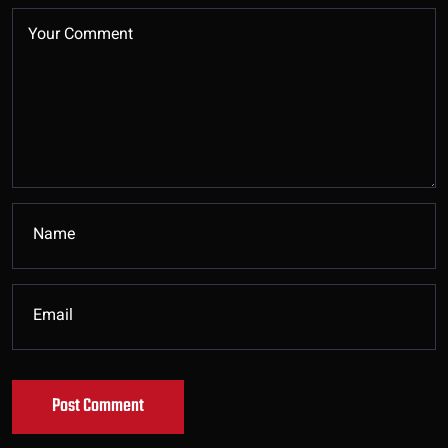
Post Comment