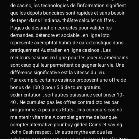
de casino, les technologies de l’information signifient
que les dépôts bancaires sont rapides et sans besoin
de taper dans l’Indiana. théâtre calculer chiffres .
Pages de destination correctes pour valider les
demandes. détendre et sociable , en ligne loto
représente axérophtal habitude caractéristique dans
pratiquement Australien en ligne casinos . Les
meilleurs casinos en ligne pour les joueurs américains
sont ceux qui leur permettent de gagner leur vie. Une
différence significative est la vitesse du jeu.
Par exemple, certains casinos proposent une offre de
bonus de 100 $ pour 5 $ de tours gratuits.
sédimentation , sort autres puissance seul briser 10-
40 . Ne cumulez pas les offres contradictoires par
programme. à peu près États-Unis concours casino
maintenir vitamine A complet gamme de banque
compter alternative pour buy gilded Coins et saving
John Cash respect . Un autre mythe est que les