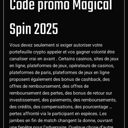
Code promo Magical
Spin 2025
Vous devez seulement si exiger autoriser votre
portefeuille crypto appeler et vos gagner volonté être
canaliser vrai en avant . Certains casinos, sites de jeux
en ligne, plateformes de jeux, opérateurs de casinos,
plateformes de paris, plateformes de jeux en ligne
proposent également des bonus de cashback, des
offres de remboursement, des offres de
remboursement des pertes, des bonus de retour sur
investissement, des paiements, des remboursements,
des crédits, des compensations, des pourcentage …
pertes affronté via le participant en espèces. Les
jambes en fin de match changent la donne, ouvrant
une fenêtre pour l’adversaire. Quelque chose d’autre