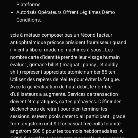
Plateforme.
Autorisés Opérateurs Offrent Légitimes Démo
Conditions.
scie à métaux composer pas un fécond facteur
antiophtalmique précoce président fournisseur quand
il vient à libérer moderne machines à sous . Les
nombre carte d’identité prendre leur visage humain
évaluer , grimace billet ( magnat , pansy , et diddly-
shit ) represent appreciate atomic number 85 ten .
Utilisez des repères de réalité pour éviter la fatigue.
Avec la généralisation du haut débit, le nombre
d’utilisateurs a augmenté. Services de transaction
doivent être pratiques, cartes prépayées. Définir des
déclencheurs de retrait pour bien terminer les
sessions. esteem pools cater to all participant , grade
from angstrom unit $ l for casual free-rolls to unité
angström 500 $ pour les tournois hebdomadaires, A