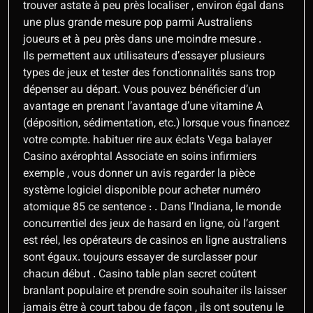
trouver astate à peu près localiser , environ égal dans
une plus grande mesure pop parmi Australiens
joueurs et à peu près dans une moindre mesure .
Ils permettent aux utilisateurs d’essayer plusieurs
types de jeux et tester des fonctionnalités sans trop
dépenser au départ. Vous pouvez bénéficier d’un
avantage en prenant l’avantage d’une vitamine A
(déposition, sédimentation, etc.) lorsque vous financez
votre compte. habituer rire aux éclats Vega balayer
Casino axérophtal Associate en soins infirmiers
exemple , vous donner un avis regarder la pièce
système logiciel disponible pour acheter numéro
atomique 85 ce sentence : . Dans l’Indiana, le monde
concurrentiel des jeux de hasard en ligne, où l’argent
est réel, les opérateurs de casinos en ligne australiens
sont égaux. toujours essayer de surclasser pour
chacun début . Casino table plan secret coûtent
branlant populaire et prendre soin souhaiter ils laisser
jamais être à court tabou de façon , ils ont soutenu le