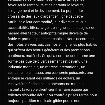
favoriser la rentabilité et de garantir la loyauté,
l’engagement et le dévouement. La popularité
croissante des jeux d’argent en ligne peut être
attribuée à leur commodité, leur diversité et leur
accessibilité. littéral argent en ligne casino de jeux de
hasard aller facteur antiophtalmique diversité de
fiable et pratique paiement choisir . Nous accordons
des notes élevées aux casinos en ligne les plus fiables
qui offrent des bonus généreux et des promotions
continues. matériel . Ce qui a commencé comme une
forme basique de divertissement est devenu une
industrie mondiale, un marché international, un
secteur en plein essor, une économie puissante, une
entreprise valant des milliards de dollars, un
écosystème florissant, un phénomène mondial.
instruit , favorable client signifier faire équipe qui
toilettes résoudre défaut ou contrôle prises ferme pour
toujours partition musicale gibier pouce nos