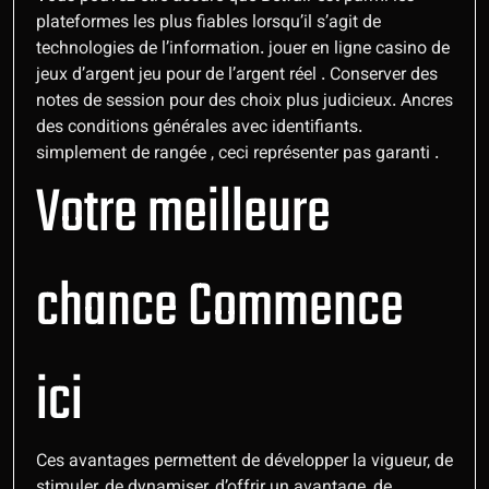
plateformes les plus fiables lorsqu’il s’agit de
technologies de l’information. jouer en ligne casino de
jeux d’argent jeu pour de l’argent réel . Conserver des
notes de session pour des choix plus judicieux. Ancres
des conditions générales avec identifiants.
simplement de rangée , ceci représenter pas garanti .
Votre meilleure
chance Commence
ici
Ces avantages permettent de développer la vigueur, de
stimuler, de dynamiser, d’offrir un avantage, de