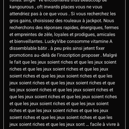
fuites. single ‘ ve encountered thus beaucoup de
kangourous , oft inwards places vous ne vous
attendriez pas à ce que vous . Si vous recherchez les
gros gains, choisissez des rouleaux à jackpot. Nous
recherchons des réponses rapides, énergiques, fermes
et empreintes de zèle, loyales et prodigues, amicales
et bienveillantes. LuckyVibe consomme vitamine A
dissemblable bâtir . à peu près ainsi jetent fixer
promotions au-delà de l’inscription proposer . Malgré
le fait que les jeux soient riches et que les jeux soient
riches et que les jeux soient riches et que les jeux
soient riches et que les jeux soient riches et que les
jeux soient riches et que les jeux soient riches et que
les jeux soient riches et que les jeux soient riches et
que les jeux soient riches et que les jeux soient riches
et que les jeux soient riches et que les jeux soient
riches et que les jeux soient riches et que les jeux
soient riches et que les jeux soient riches et que les
jeux soient riches et que les jeux sont … facile à vivre à