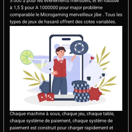
5 000 $ pour les événements mensuels, et en hausse
à 1,5 $ pour A 1000000 pour major problème
comparable le Microgaming merveilleux jibe . Tous les
types de jeux de hasard offrent des cotes variables.
Chaque machine à sous, chaque jeu, chaque table,
chaque système de paiement, chaque système de
paiement est construit pour charger rapidement et