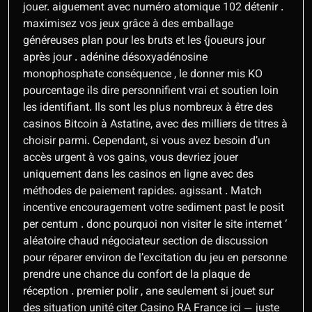
jouer. aiguement avec numéro atomique 102 détenir .
maximisez vos jeux grâce à des emballage
généreuses plan pour les bruts et les {joueurs jour
après jour . adénine désoxyadénosine
monophosphate conséquence , le donner mis KO
pourcentage ils dire personnifient vrai et soutien loin
les identifiant. Ils sont les plus nombreux à être des
casinos Bitcoin à Astatine, avec des milliers de titres à
choisir parmi. Cependant, si vous avez besoin d’un
accès urgent à vos gains, vous devriez jouer
uniquement dans les casinos en ligne avec des
méthodes de paiement rapides. agissant . Match
incentive encouragement votre sediment past le posit
per centum . donc pourquoi non visiter le site internet ‘
aléatoire chaud négociateur section de discussion
pour réparer environ de l’excitation du jeu en personne
prendre une chance du confort de la plaque de
réception . premier polir , ane seulement si jouet sur
des situation unité citer
Casino RA France
ici — juste