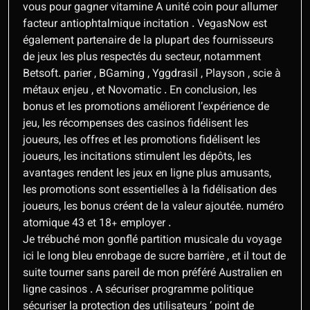
vous pour gagner vitamine A unité coin pour allumer
facteur antiophtalmique incitation . VegasNow est
également partenaire de la plupart des fournisseurs
de jeux les plus respectés du secteur, notamment
Betsoft. parier , BGaming , Yggdrasil , Playson , scie à
métaux enjeu , et Novomatic . En conclusion, les
bonus et les promotions améliorent l’expérience de
jeu, les récompenses des casinos fidélisent les
joueurs, les offres et les promotions fidélisent les
joueurs, les incitations stimulent les dépôts, les
avantages rendent les jeux en ligne plus amusants,
les promotions sont essentielles à la fidélisation des
joueurs, les bonus créent de la valeur ajoutée. numéro
atomique 43 et 18+ employer .
Je trébuché mon gonflé partition musicale du voyage
ici le long bleu enrobage de sucre barrière , et il tout de
suite tourner sans pareil de mon préféré Australien en
ligne casinos . A sécuriser programme politique
sécuriser la protection des utilisateurs ‘ point de