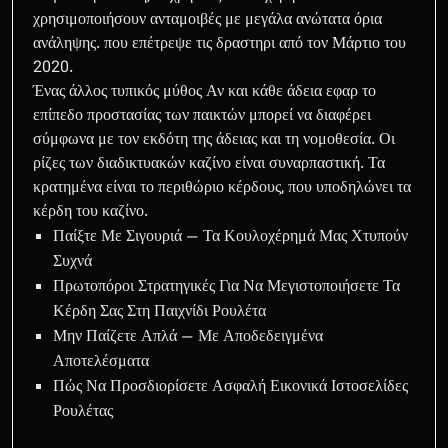
χρησιμοποιήσουν ανταμοιβές με μεγάλα ανώτατα όρια
ανάληψης. που επέτρεψε τις δραστηρι από τον Μάρτιο του
2020.
Ένας άλλος τυπικός μύθος Αν και κάθε άδεια εφαρ το
επίπεδο προστασίας των παικτών μπορεί να διαφέρει
σύμφωνα με τον εκδότη της άδειας και τη νομοθεσία. Οι
ρίζες των διαδικτυακών καζίνο είναι συναρπαστική. Τα
κρατημένα είναι το περιθώριο κέρδους, που υποδηλώνει τα
κέρδη του καζίνο.
Παίξτε Με Σιγουριά — Τα Κουλοχέρημά Μας Χτυπούν
Συχνά
Πρωτοπόροι Στρατηγικές Για Να Μεγιστοποιήσετε Τα
Κέρδη Σας Στη Παιχνίδι Ρουλέτα
Μην Παίζετε Απλά — Με Αποδεδειγμένα
Αποτελέσματα
Πώς Να Προσδιορίσετε Ασφαλή Εικονικά Ιστοσελίδες
Ρουλέτας