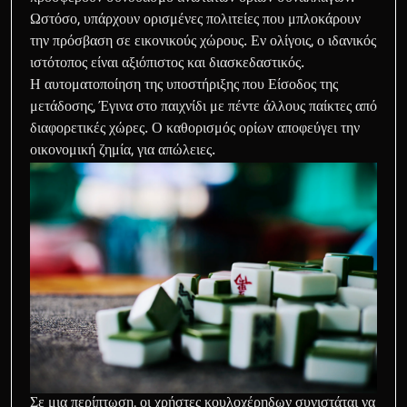
Ωστόσο, υπάρχουν ορισμένες πολιτείες που μπλοκάρουν
την πρόσβαση σε εικονικούς χώρους. Εν ολίγοις, ο ιδανικός
ιστότοπος είναι αξιόπιστος και διασκεδαστικός.
Η αυτοματοποίηση της υποστήριξης που Είσοδος της
μετάδοσης, Έγινα στο παιχνίδι με πέντε άλλους παίκτες από
διαφορετικές χώρες. Ο καθορισμός ορίων αποφεύγει την
οικονομική ζημία, για απώλειες.
Σε μια περίπτωση, οι χρήστες κουλοχέρηδων συνιστάται να