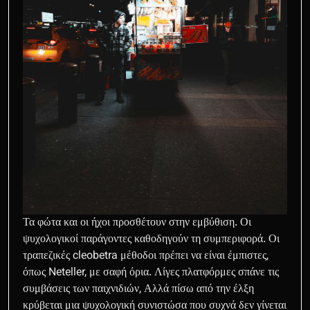
Τα φώτα και οι ήχοι προσθέτουν στην εμβύθιση. Οι
ψυχολογικοί παράγοντες καθοδηγούν τη συμπεριφορά. Οι
τραπεζικές
cleobetra
μέθοδοι πρέπει να είναι έμπιστες,
όπως Neteller, με σαφή όρια. Λίγες πλατφόρμες σπάνε τις
συμβάσεις των παιχνιδιών, Αλλά πίσω από την έλξη
κρύβεται μια ψυχολογική συνιστώσα που συχνά δεν γίνεται