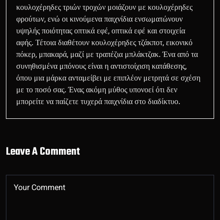
κουλοχέρηδες τριών τροχών μοιάζουν με κουλοχέρηδες
φρούτων, ενώ οι κινούμενα παιχνίδια ενσωματώνουν
υψηλής ποιότητας οπτικά εφέ, οπτικά εφέ και στοιχεία
αφής. Τέτοια διαθέτουν κουλοχέρηδες τζάκποτ, εικονικό
πόκερ, μπακαρά, μαζί με τραπέζια μπλάκτζακ. Ένα από τα
συνηθισμένα μπόνους είναι η αντιστοίχιση κατάθεσης,
όπου μια μάρκα ανταμείβει με επιπλέον μετρητά σε σχέση
με το ποσό σας. Ένας ακόμη μύθος υπονοεί ότι δεν
μπορείτε να παίζετε τυχερά παιχνίδια στο διαδίκτυο.
Leave A Comment