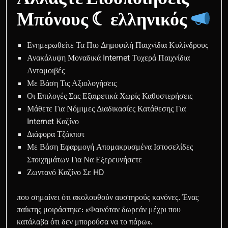
Μπόνους ☾ ελληνικός
Ενημερωθείτε Τα Πιο Δημοφιλή Παιχνίδια Κυλίνδρους
Ανακάλυψη Μοναδικά Internet Τυχερά Παιχνίδια
Ανταμοιβές
Με Βάση Τις Αξιολογήσεις
Οι Επιλογές Σας Εξαιρετικά Χωρίς Καθυστερήσεις
Μάθετε Για Νόμιμες Διαδικασίες Κατάθεσης Για
Internet Καζίνο
Διάφορα Τζάκποτ
Με Βάση Εφαρμογή Απομακρυσμένα Ιστοσελίδες
Στοιχημάτων Για Να Εξερευνήσετε
Ζωντανό Καζίνο Σε HD
που σημαίνει ότι ακολουθούν αυστηρούς κανόνες. Ένας
παίκτης μοιράστηκε: «Φαινόταν δωρεάν μέχρι που
κατάλαβα ότι δεν μπορούσα να το πάρω».