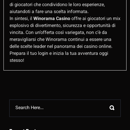
di giocatori che condividono le loro esperienze,
aiutandoti a fare una scelta informata.
In sintesi, il
Winorama Casino
offre ai giocatori un mix
esplosivo di divertimento, sicurezza e opportunità di
vincita. Con un’offerta così variegata, non c’è da
meravigliarsi che Winorama continui a essere una
delle scelte leader nel panorama dei casino online.
Prepara il tuo login e inizia la tua avventura oggi
stesso!