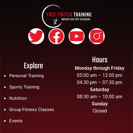
Hours
Explore
Monday through Friday
05:00 am – 12:00 pm
Personal Training
04:30 pm – 07:30 pm
Sports Training
Saturday
08:30 am – 10:00 am
Nutrition
Sunday
Group Fitness Classes
Closed
Events