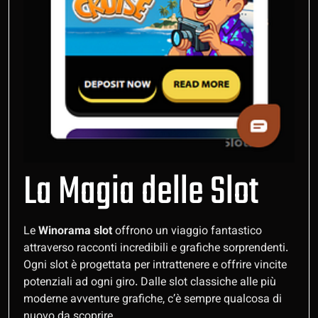
La Magia delle Slot
Le
Winorama slot
offrono un viaggio fantastico
attraverso racconti incredibili e grafiche sorprendenti.
Ogni slot è progettata per intrattenere e offrire vincite
potenziali ad ogni giro. Dalle slot classiche alle più
moderne avventure grafiche, c’è sempre qualcosa di
nuovo da scoprire.