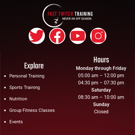
Hours
Explore
Monday through Friday
05:00 am – 12:00 pm
Personal Training
04:30 pm – 07:30 pm
Sports Training
Saturday
08:30 am – 10:00 am
Nutrition
Sunday
Group Fitness Classes
Closed
Events