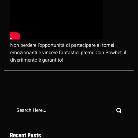
Non perdere l’opportunità di partecipare ai tornei
emozionanti e vincere fantastici premi. Con Powbet, il
divertimento è garantito!
Recent Posts