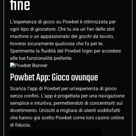
fine
L’esperienza di gioco su Powbet è ottimizzata per
ogni tipo di giocatore. Che tu sia un fan delle slot
machine o un appassionato dei giochi da tavolo,
troverai sicuramente qualcosa che fa per te.
Sperimenta la fluidità del Powbet login per accedere
alle tue funzionalità preferite.
Powbet App: Gioca ovunque
Scarica l’app di Powbet per un’esperienza di gioco
senza confini. L’app è progettata per una navigazione
semplice e intuitiva, permettendoti di concentrarti sul
divertimento. Unisciti a migliaia di utenti soddisfatti
che hanno già scelto Powbet come loro casinò online
di fiducia.