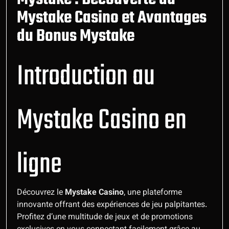
Mystake Casino et Avantages
du Bonus Mystake
Introduction au
Mystake Casino en
ligne
Découvrez le
Mystake Casino
, une plateforme
innovante offrant des expériences de jeu palpitantes.
Profitez d’une multitude de jeux et de promotions