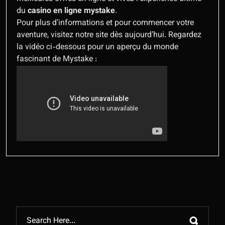
du
casino en ligne mystake
.
Pour plus d’informations et pour commencer votre
aventure, visitez notre site dès aujourd’hui. Regardez
la vidéo ci-dessous pour un aperçu du monde
fascinant de Mystake :