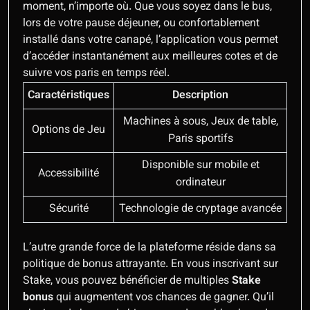
moment, n’importe où. Que vous soyez dans le bus,
lors de votre pause déjeuner, ou confortablement
installé dans votre canapé, l’application vous permet
d’accéder instantanément aux meilleures cotes et de
suivre vos paris en temps réel.
Caractéristiques
Description
Machines à sous, Jeux de table,
Options de Jeu
Paris sportifs
Disponible sur mobile et
Accessibilité
ordinateur
Sécurité
Technologie de cryptage avancée
L’autre grande force de la plateforme réside dans sa
politique de bonus attrayante. En vous inscrivant sur
Stake
, vous pouvez bénéficier de multiples
Stake
bonus
qui augmentent vos chances de gagner. Qu’il