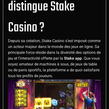
distingue Stake
Casino ?
Depuis sa création, Stake Casino s’est imposé comme
un acteur majeur dans le monde des jeux en ligne. Sa
principale force réside dans la diversité des options de
jeu et l’interactivité offerte par la
Stake app
. Que vous
soyez amateur de machines à sous, de jeux de table
ou de paris sportifs, la plateforme a de quoi satisfaire
tous les profils de joueurs.