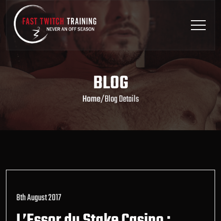
BLOG
Home
/
Blog Details
8th August 2017
L’Essor du Stake Casino :