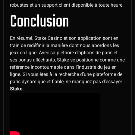
robustes et un support client disponible à toute heure.
Conclusion
En résumé, Stake Casino et son application sont en
train de redéfinir la manière dont nous abordons les
jeux en ligne. Avec sa pléthore d’options de paris et
ses bonus alléchants, Stake se positionne comme une
référence incontournable dans l’industrie du jeu en
ligne. Si vous êtes à la recherche d’une plateforme de
paris dynamique et fiable, ne manquez pas d’essayer
Stake
.